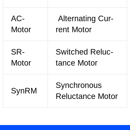
AC-
Alter­nat­ing Cur­
Motor
rent Motor
SR-
Switched Reluc­
Motor
tance Motor
Syn­chro­nous
Syn­RM
Reluc­tance Motor