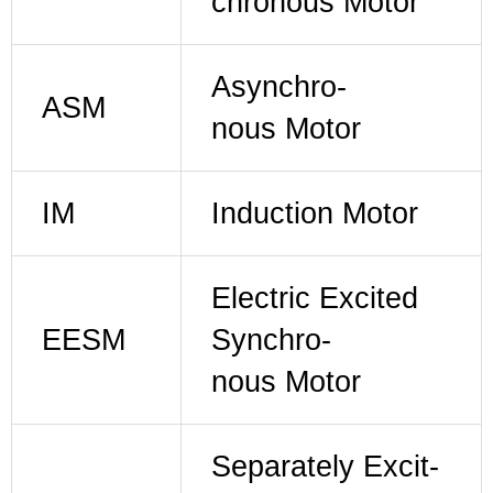
chro­nous Motor
Asyn­chro­
ASM
nous Motor
IM
Induc­tion Motor
Elec­tric Excit­ed
EESM
Syn­chro­
nous Motor
Sep­a­rate­ly Excit­