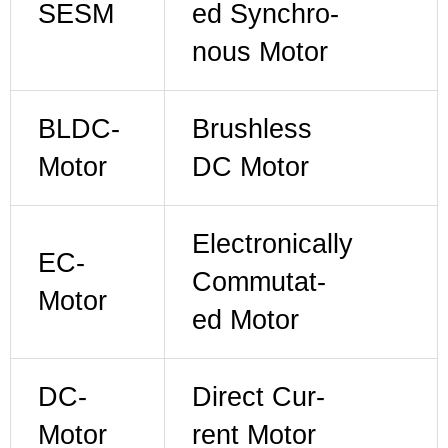
SESM
ed Syn­chro­
nous Motor
BLDC-
Brush­less
Motor
DC Motor
Elec­tron­i­cal­ly
EC-
Com­mu­tat­
Motor
ed Motor
DC-
Direct Cur­
Motor
rent Motor