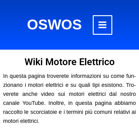
Vai
al
OSWOS
contenuto
Wiki Motore Elettrico
In ques­ta pag­i­na tro­verete infor­mazioni su come fun­
zio­nano i motori elet­tri­ci e su quali tipi esistono. Tro­
verete anche video sui motori elet­tri­ci dal nos­tro
canale YouTube. Inoltre, in ques­ta pag­i­na abbi­amo
rac­colto le scor­ci­a­toie e i ter­mi­ni più comu­ni rel­a­tivi ai
motori elettrici.