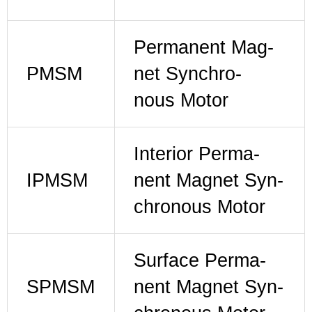
Per­ma­nent Mag­
PMSM
net Syn­chro­
nous Motor
Inte­ri­or Per­ma­
IPMSM
nent Mag­net Syn­
chro­nous Motor
Sur­face Per­ma­
SPMSM
nent Mag­net Syn­