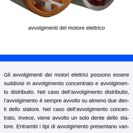
avvol­gi­men­ti del motore elettrico
Gli avvol­gi­men­ti dei motori elet­tri­ci pos­sono essere
sud­di­visi in avvol­gi­men­to con­cen­tra­to e avvol­gi­men­
to dis­tribuito. Nel caso del­l’avvol­gi­men­to dis­tribuito,
l’avvol­gi­men­to è sem­pre avvolto su almeno due den­
ti del­lo sta­tore. Nel caso del­l’avvol­gi­men­to con­cen­
tra­to, invece, viene avvolto un solo dente del­lo sta­
tore. Entram­bi i tipi di avvol­gi­men­to pre­sen­tano van­