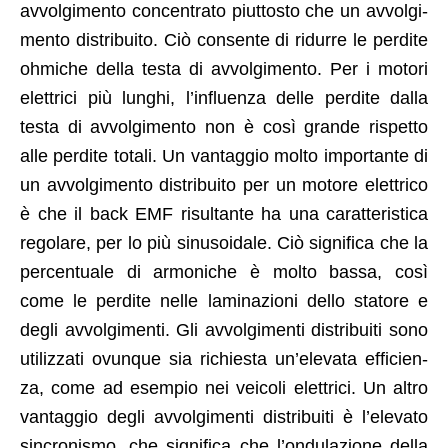
avvol­gi­men­to con­cen­tra­to piut­tosto che un avvol­gi­
men­to dis­tribuito. Ciò con­sente di ridurre le perdite
ohmiche del­la tes­ta di avvol­gi­men­to. Per i motori
elet­tri­ci più lunghi, l’in­fluen­za delle perdite dal­la
tes­ta di avvol­gi­men­to non è così grande rispet­to
alle perdite totali. Un van­tag­gio molto impor­tante di
un avvol­gi­men­to dis­tribuito per un motore elet­tri­co
è che il back EMF risul­tante ha una carat­ter­is­ti­ca
rego­lare, per lo più sinu­soidale. Ciò sig­nifi­ca che la
per­centuale di armoniche è molto bas­sa, così
come le perdite nelle lam­i­nazioni del­lo sta­tore e
degli avvol­gi­men­ti. Gli avvol­gi­men­ti dis­tribuiti sono
uti­liz­za­ti ovunque sia richi­es­ta un’el­e­va­ta effi­cien­
za, come ad esem­pio nei veicoli elet­tri­ci. Un altro
van­tag­gio degli avvol­gi­men­ti dis­tribuiti è l’el­e­va­to
sin­cro­nis­mo, che sig­nifi­ca che l’on­du­lazione del­la