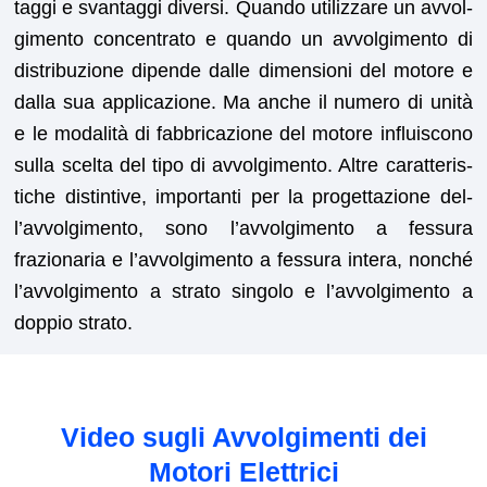
tag­gi e svan­tag­gi diver­si. Quan­do uti­liz­zare un avvol­
gi­men­to con­cen­tra­to e quan­do un avvol­gi­men­to di
dis­tribuzione dipende dalle dimen­sioni del motore e
dal­la sua appli­cazione. Ma anche il numero di unità
e le modal­ità di fab­bri­cazione del motore influis­cono
sul­la scelta del tipo di avvol­gi­men­to. Altre carat­ter­is­
tiche dis­tin­tive, impor­tan­ti per la prog­et­tazione del­
l’avvol­gi­men­to, sono l’avvol­gi­men­to a fes­sura
frazionar­ia e l’avvol­gi­men­to a fes­sura intera, nonché
l’avvol­gi­men­to a stra­to sin­go­lo e l’avvol­gi­men­to a
doppio strato.
Video sugli Avvolgimenti dei
Motori Elettrici