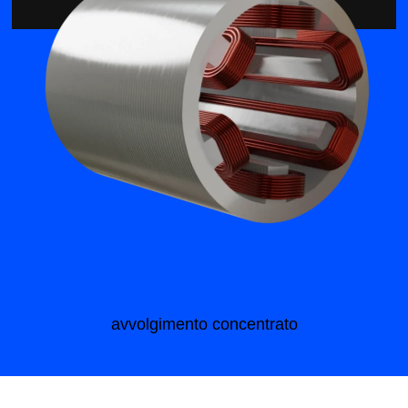
avvol­gi­men­to concentrato