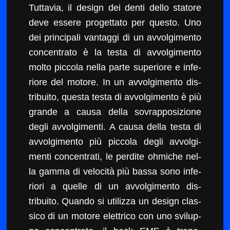
Tut­tavia, il design dei den­ti del­lo sta­tore
deve essere prog­et­ta­to per questo. Uno
dei prin­ci­pali van­tag­gi di un avvol­gi­men­to
con­cen­tra­to è la tes­ta di avvol­gi­men­to
molto pic­co­la nel­la parte supe­ri­ore e infe­
ri­ore del motore. In un avvol­gi­men­to dis­
tribuito, ques­ta tes­ta di avvol­gi­men­to è più
grande a causa del­la sovrap­po­sizione
degli avvol­gi­men­ti. A causa del­la tes­ta di
avvol­gi­men­to più pic­co­la degli avvol­gi­
men­ti con­cen­trati, le perdite ohmiche nel­
la gam­ma di veloc­ità più bas­sa sono infe­
ri­ori a quelle di un avvol­gi­men­to dis­
tribuito. Quan­do si uti­liz­za un design clas­
si­co di un motore elet­tri­co con uno svilup­