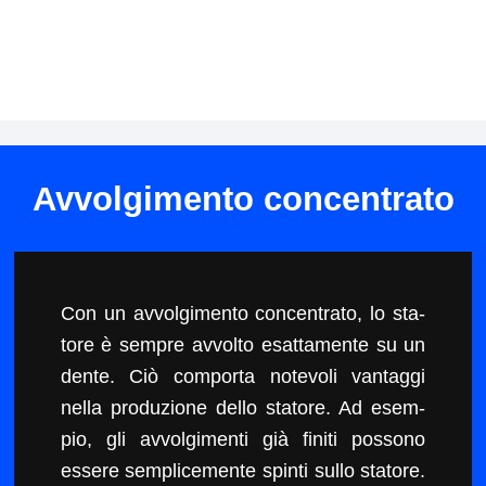
Avvolgimento concentrato
Con un avvol­gi­men­to con­cen­tra­to, lo sta­
tore è sem­pre avvolto esat­ta­mente su un
dente. Ciò com­por­ta notevoli van­tag­gi
nel­la pro­duzione del­lo sta­tore. Ad esem­
pio, gli avvol­gi­men­ti già fini­ti pos­sono
essere sem­plice­mente spin­ti sul­lo sta­tore.