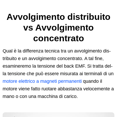
Avvolgimento distribuito
vs Avvolgimento
concentrato
Qual è la dif­feren­za tec­ni­ca tra un avvol­gi­men­to dis­
tribuito e un avvol­gi­men­to con­cen­tra­to. A tal fine,
esaminer­e­mo la ten­sione del back EMF. Si trat­ta del­
la ten­sione che può essere mis­ura­ta ai ter­mi­nali di un
motore elet­tri­co a mag­neti per­ma­nen­ti
quan­do il
motore viene fat­to ruotare abbas­tan­za velo­ce­mente a
mano o con una macchi­na di carico.