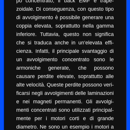
po con­cen­tra­to, il back EMF è trape­
zoidale. Di con­seguen­za, con questo tipo
di avvol­gi­men­to è pos­si­bile gener­are una
cop­pia ele­va­ta, soprat­tut­to nel­la gam­ma
infe­ri­ore. Tut­tavia, questo non sig­nifi­ca
che si tra­d­u­ca anche in un’el­e­va­ta effi­
cien­za. Infat­ti, il prin­ci­pale svan­tag­gio di
un avvol­gi­men­to con­cen­tra­to sono le
armoniche gen­er­ate, che pos­sono
causare perdite ele­vate, soprat­tut­to alle
alte veloc­ità. Queste perdite pos­sono ver­i­
fi­car­si negli avvol­gi­men­ti delle lam­i­nazioni
e nei mag­neti per­ma­nen­ti. Gli avvol­gi­
men­ti con­cen­trati sono uti­liz­za­ti prin­ci­pal­
mente per i motori cor­ti e di grande
diametro. Ne sono un esem­pio i motori a