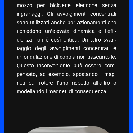
moz­zo per bici­clette elet­triche sen­za
ingranag­gi. Gli avvol­gi­men­ti con­cen­trati
sono uti­liz­za­ti anche per azion­a­men­ti che
richiedono un’el­e­va­ta dinam­i­ca e l’ef­fi­
cien­za non è così crit­i­ca. Un altro svan­
tag­gio degli avvol­gi­men­ti con­cen­trati è
un’on­du­lazione di cop­pia non trascur­abile.
Questo incon­ve­niente può essere com­
pen­sato, ad esem­pio, spo­stan­do i mag­
neti sul rotore l’uno rispet­to all’al­tro o
model­lan­do i mag­neti di conseguenza.