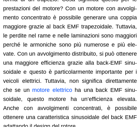
prestazioni del motore? Con un motore con avvol­gi­
men­to con­cen­tra­to è pos­si­bile gener­are una cop­pia
mag­giore gra­zie al back EMF trape­zoidale. Tut­tavia,
le perdite nel rame e nelle lam­i­nazioni sono mag­giori
per­ché le armoniche sono più numerose e più ele­
vate. Con un avvol­gi­men­to dis­tribuito, si può ottenere
una mag­giore effi­cien­za gra­zie alla back-EMF sinu­
soidale e questo è par­ti­co­lar­mente impor­tante per i
veicoli elet­tri­ci. Tut­tavia, non sig­nifi­ca diret­ta­mente
che se un
motore elet­tri­co
ha una back EMF sinu­
soidale, questo motore ha un’­ef­fi­cien­za ele­va­ta.
Anche con avvol­gi­men­ti con­cen­trati, è pos­si­bile
ottenere una carat­ter­is­ti­ca sinu­soidale del back EMF
adat­tan­do il design del rotore.