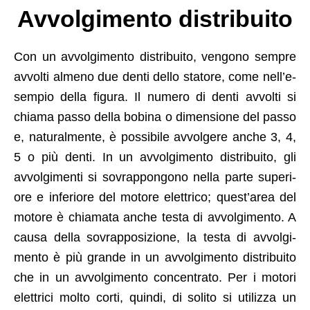
Avvolgimento distribuito
Con un avvol­gi­men­to dis­tribuito, ven­gono sem­pre
avvolti almeno due den­ti del­lo sta­tore, come nel­l’e­
sem­pio del­la figu­ra. Il numero di den­ti avvolti si
chia­ma pas­so del­la bobi­na o dimen­sione del pas­so
e, nat­u­ral­mente, è pos­si­bile avvol­gere anche 3, 4,
5 o più den­ti. In un avvol­gi­men­to dis­tribuito, gli
avvol­gi­men­ti si sovrap­pon­gono nel­la parte supe­ri­
ore e infe­ri­ore del motore elet­tri­co; quest’area del
motore è chia­ma­ta anche tes­ta di avvol­gi­men­to. A
causa del­la sovrap­po­sizione, la tes­ta di avvol­gi­
men­to è più grande in un avvol­gi­men­to dis­tribuito
che in un avvol­gi­men­to con­cen­tra­to. Per i motori
elet­tri­ci molto cor­ti, quin­di, di soli­to si uti­liz­za un