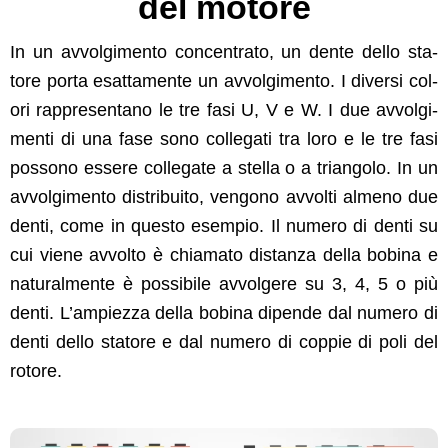
del motore
In un avvol­gi­men­to con­cen­tra­to, un dente del­lo sta­
tore por­ta esat­ta­mente un avvol­gi­men­to. I diver­si col­
ori rap­p­re­sen­tano le tre fasi U, V e W. I due avvol­gi­
men­ti di una fase sono col­le­gati tra loro e le tre fasi
pos­sono essere col­le­gate a stel­la o a tri­an­go­lo. In un
avvol­gi­men­to dis­tribuito, ven­gono avvolti almeno due
den­ti, come in questo esem­pio. Il numero di den­ti su
cui viene avvolto è chiam­a­to dis­tan­za del­la bobi­na e
nat­u­ral­mente è pos­si­bile avvol­gere su 3, 4, 5 o più
den­ti. L’ampiez­za del­la bobi­na dipende dal numero di
den­ti del­lo sta­tore e dal numero di cop­pie di poli del
rotore.