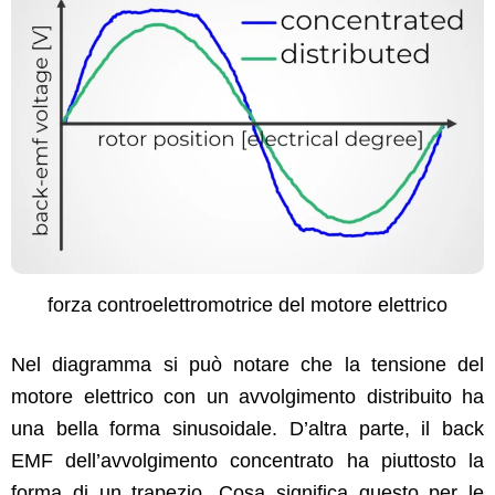
forza con­troelet­tro­motrice del motore elettrico
Nel dia­gram­ma si può notare che la ten­sione del
motore elet­tri­co con un avvol­gi­men­to dis­tribuito ha
una bel­la for­ma sinu­soidale. D’al­tra parte, il back
EMF del­l’avvol­gi­men­to con­cen­tra­to ha piut­tosto la
for­ma di un trapezio. Cosa sig­nifi­ca questo per le