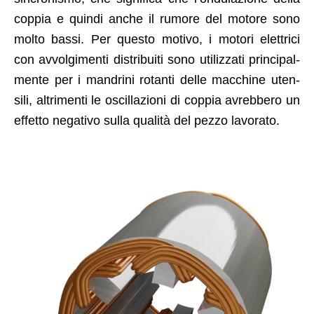
cop­pia e quin­di anche il rumore del motore sono
molto bassi. Per questo moti­vo, i motori elet­tri­ci
con avvol­gi­men­ti dis­tribuiti sono uti­liz­za­ti prin­ci­pal­
mente per i man­dri­ni rotan­ti delle mac­chine uten­
sili, altri­men­ti le oscil­lazioni di cop­pia avreb­bero un
effet­to neg­a­ti­vo sul­la qual­ità del pez­zo lavorato.