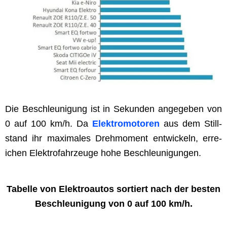
Die Beschle­u­ni­gung ist in Sekun­den angegeben von
0 auf 100 km/h. Da
Elek­tro­mo­toren
aus dem Still­
stand ihr max­i­males Drehmo­ment entwick­eln, erre­
ichen Elek­tro­fahrzeuge hohe Beschleunigungen.
Tabelle von Elek­troau­tos sortiert nach der besten
Beschle­u­ni­gung von 0 auf 100 km/h.