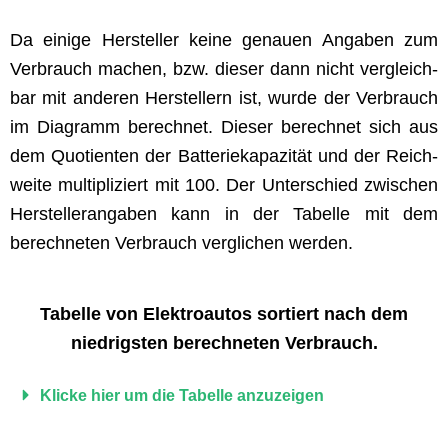
Da einige Her­steller keine genauen Angaben zum
Ver­brauch machen, bzw. dieser dann nicht ver­gle­ich­
bar mit anderen Her­stellern ist, wurde der Ver­brauch
im Dia­gramm berech­net. Dieser berech­net sich aus
dem Quo­tien­ten der Bat­terieka­paz­ität und der Reich­
weite mul­ti­pliziert mit 100. Der Unter­schied zwis­chen
Her­stellerangaben kann in der Tabelle mit dem
berech­neten Ver­brauch ver­glichen werden.
Tabelle von Elek­troau­tos sortiert nach dem
niedrig­sten berech­neten Verbrauch.
Klicke hier um die Tabelle anzuzeigen