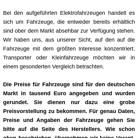
Bei den aufge­führten Elek­tro­fahrzeu­gen han­delt es
sich um Fahrzeuge, die entwed­er bere­its erhältlich
sind ober dem Markt abse­hbar zur Ver­fü­gung ste­hen.
Wir haben uns, aus unser­er Sicht, auf den auf die
Fahrzeuge mit dem größten Inter­esse konzen­tri­ert.
Trans­porter oder Kle­in­fahrzeuge möcht­en wir in
einem geson­derten Ver­gle­ich betrachten.
Die Preise für Fahrzeuge sind für den deutschen
Markt in tausend Euro angegeben und wur­den
gerun­det. Sie dienen nur dazu eine grobe
Preisvorstel­lung zu bekom­men. Für genau Dat­en,
Preise und Angaben der Fahrzeuge gehen Sie
bitte auf die Seite des Her­stellers.
Wie schon