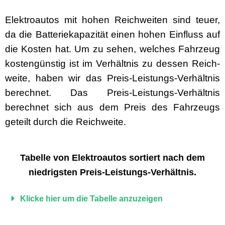
Elek­troau­tos mit hohen Reich­weit­en sind teuer,
da die Bat­terieka­paz­ität einen hohen Ein­fluss auf
die Kosten hat. Um zu sehen, welch­es Fahrzeug
kostengün­stig ist im Ver­hält­nis zu dessen Reich­
weite, haben wir das Preis-Leis­tungs-Ver­hält­nis
berech­net. Das Preis-Leis­tungs-Ver­hält­nis
berech­net sich aus dem Preis des Fahrzeugs
geteilt durch die Reichweite.
Tabelle von Elek­troau­tos sortiert nach dem
niedrig­sten Preis-Leistungs-Verhältnis.
Klicke hier um die Tabelle anzuzeigen