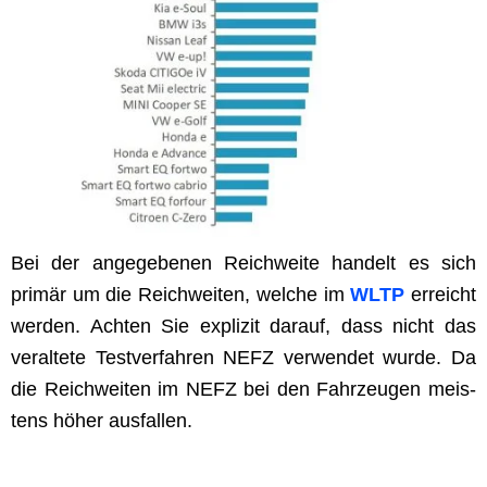
Bei der angegebe­nen Reich­weite han­delt es sich
primär um die Reich­weit­en, welche im
WLTP
erre­icht
wer­den. Acht­en Sie expliz­it darauf, dass nicht das
ver­al­tete Testver­fahren NEFZ ver­wen­det wurde. Da
die Reich­weit­en im NEFZ bei den Fahrzeu­gen meis­
tens höher ausfallen.